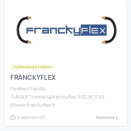
Hydraulique & location
FRANCKYFLEX
Flexibles Francky
TURQUETcontact@franckyflex.fr03 28 27 60
85www.franckyflex.fr
16 septembre 2021
Read more