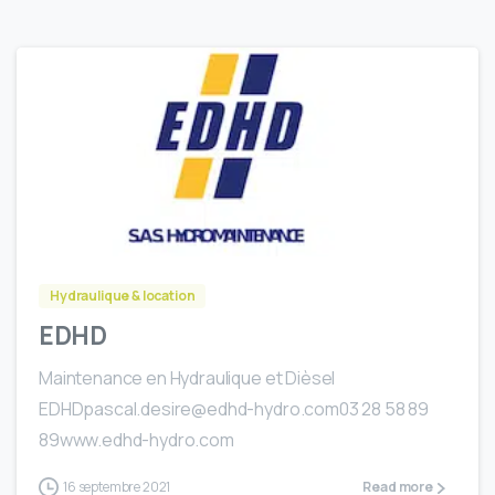
Hydraulique & location
EDHD
Maintenance en Hydraulique et Dièsel
EDHDpascal.desire@edhd-hydro.com03 28 58 89
89www.edhd-hydro.com
16 septembre 2021
Read more